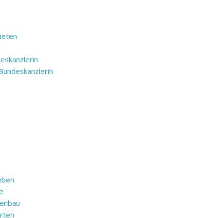
ueten
deskanzlerin
t Bundeskanzlerin
ueben
e
kenbau
arten