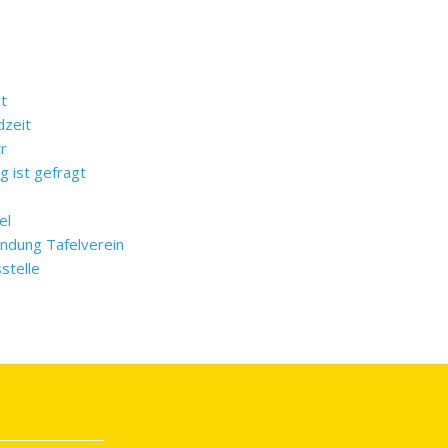
t
dzeit
r
 ist gefragt
el
ndung Tafelverein
stelle
n