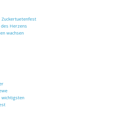
m Zuckertuetenfest
e des Herzens
rten wachsen
er
Rewe
 wichtigsten
est